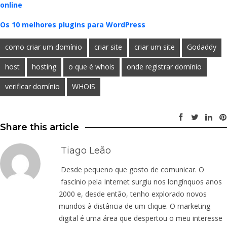
online
Os 10 melhores plugins para WordPress
como criar um domínio
criar site
criar um site
Godaddy
host
hosting
o que é whois
onde registrar domínio
verificar domínio
WHOIS
Share this article
Tiago Leão
Desde pequeno que gosto de comunicar. O
fascínio pela Internet surgiu nos longínquos anos
2000 e, desde então, tenho explorado novos
mundos à distância de um clique. O marketing
digital é uma área que despertou o meu interesse