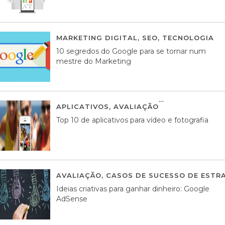
MARKETING DIGITAL
,
SEO
,
TECNOLOGIA
2
10 segredos do Google para se tornar num
mestre do Marketing
APLICATIVOS
,
AVALIAÇÃO
23 MARÇO, 201
Top 10 de aplicativos para vídeo e fotografia
AVALIAÇÃO
,
CASOS DE SUCESSO DE ESTRA
Ideias criativas para ganhar dinheiro: Google
AdSense