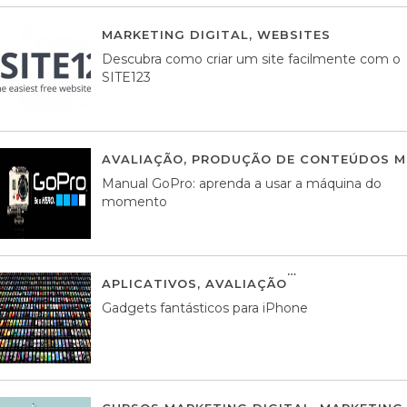
MARKETING DIGITAL
,
WEBSITES
05 AGOS
Descubra como criar um site facilmente com o
SITE123
AVALIAÇÃO
,
PRODUÇÃO DE CONTEÚDOS M
Manual GoPro: aprenda a usar a máquina do
momento
APLICATIVOS
,
AVALIAÇÃO
25 MARÇO, 201
Gadgets fantásticos para iPhone