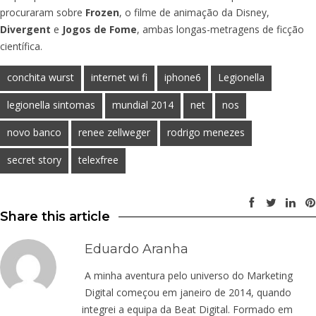
procuraram sobre
Frozen
, o filme de animação da Disney,
Divergent
e
Jogos de Fome
, ambas longas-metragens de ficção
científica.
conchita wurst
internet wi fi
iphone6
Legionella
legionella sintomas
mundial 2014
net
nos
novo banco
renee zellweger
rodrigo menezes
secret story
telexfree
Share this article
Eduardo Aranha
A minha aventura pelo universo do Marketing
Digital começou em janeiro de 2014, quando
integrei a equipa da Beat Digital. Formado em