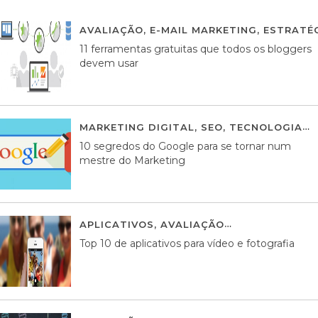
AVALIAÇÃO
,
E-MAIL MARKETING
,
ESTRATÉG
11 ferramentas gratuitas que todos os bloggers
devem usar
MARKETING DIGITAL
,
SEO
,
TECNOLOGIA
2
10 segredos do Google para se tornar num
mestre do Marketing
APLICATIVOS
,
AVALIAÇÃO
23 MARÇO, 201
Top 10 de aplicativos para vídeo e fotografia