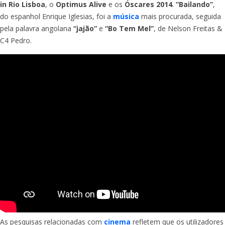
in Rio Lisboa
, o
Optimus Alive
e os
Óscares 2014
.
“Bailando”
,
do espanhol Enrique Iglesias, foi a
música
mais procurada, seguida
pela palavra angolana
“jajão”
e
“Bo Tem Mel”
, de Nelson Freitas &
C4 Pedro.
As pesquisas relacionadas com
cinema
refletem que os utilizadores