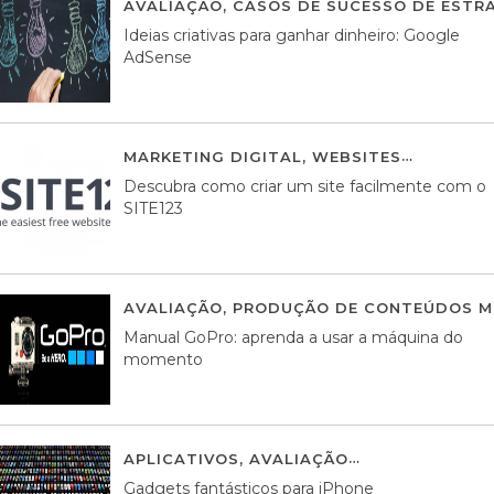
AVALIAÇÃO
,
CASOS DE SUCESSO DE ESTRA
Ideias criativas para ganhar dinheiro: Google
AdSense
MARKETING DIGITAL
,
WEBSITES
05 AGOS
Descubra como criar um site facilmente com o
SITE123
AVALIAÇÃO
,
PRODUÇÃO DE CONTEÚDOS M
Manual GoPro: aprenda a usar a máquina do
momento
APLICATIVOS
,
AVALIAÇÃO
25 MARÇO, 201
Gadgets fantásticos para iPhone