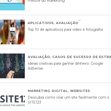
mestre do Marketing
APLICATIVOS
,
AVALIAÇÃO
23 MARÇO, 201
Top 10 de aplicativos para vídeo e fotografia
AVALIAÇÃO
,
CASOS DE SUCESSO DE ESTRA
Ideias criativas para ganhar dinheiro: Google
AdSense
MARKETING DIGITAL
,
WEBSITES
05 AGOS
Descubra como criar um site facilmente com o
SITE123