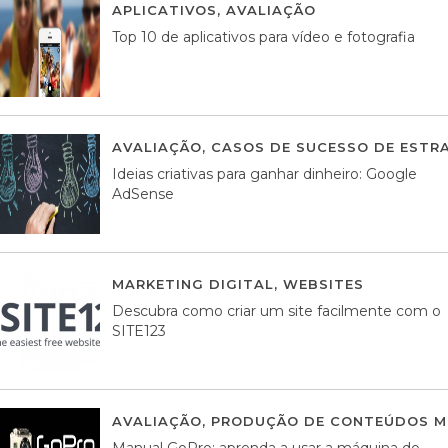
APLICATIVOS
,
AVALIAÇÃO
23 MARÇO, 201
Top 10 de aplicativos para vídeo e fotografia
AVALIAÇÃO
,
CASOS DE SUCESSO DE ESTRA
Ideias criativas para ganhar dinheiro: Google
AdSense
MARKETING DIGITAL
,
WEBSITES
05 AGOS
Descubra como criar um site facilmente com o
SITE123
AVALIAÇÃO
,
PRODUÇÃO DE CONTEÚDOS M
Manual GoPro: aprenda a usar a máquina do