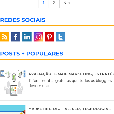
1
2
Next
REDES SOCIAIS
POSTS + POPULARES
AVALIAÇÃO
,
E-MAIL MARKETING
,
ESTRATÉG
11 ferramentas gratuitas que todos os bloggers
devem usar
MARKETING DIGITAL
,
SEO
,
TECNOLOGIA
2