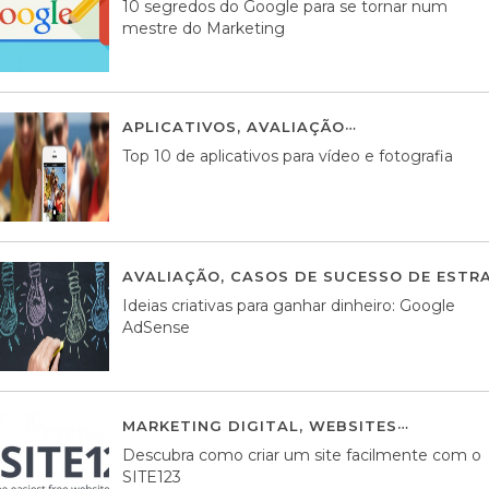
10 segredos do Google para se tornar num
mestre do Marketing
APLICATIVOS
,
AVALIAÇÃO
23 MARÇO, 201
Top 10 de aplicativos para vídeo e fotografia
AVALIAÇÃO
,
CASOS DE SUCESSO DE ESTRA
Ideias criativas para ganhar dinheiro: Google
AdSense
MARKETING DIGITAL
,
WEBSITES
05 AGOS
Descubra como criar um site facilmente com o
SITE123