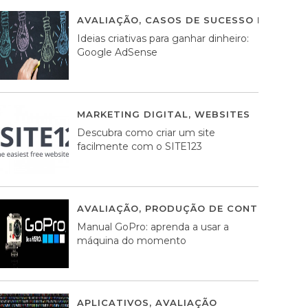
AVALIAÇÃO
,
CASOS DE SUCESSO DE ESTRA
Ideias criativas para ganhar dinheiro:
Google AdSense
MARKETING DIGITAL
,
WEBSITES
05 AGOS
Descubra como criar um site
facilmente com o SITE123
AVALIAÇÃO
,
PRODUÇÃO DE CONTEÚDOS M
Manual GoPro: aprenda a usar a
máquina do momento
APLICATIVOS
,
AVALIAÇÃO
25 MARÇO, 201