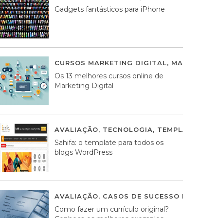
Gadgets fantásticos para iPhone
CURSOS MARKETING DIGITAL
,
MARKETING 
Os 13 melhores cursos online de
Marketing Digital
AVALIAÇÃO
,
TECNOLOGIA
,
TEMPLATES WO
Sahifa: o template para todos os
blogs WordPress
AVALIAÇÃO
,
CASOS DE SUCESSO DE ESTRA
Como fazer um currículo original?