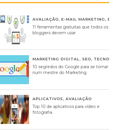
AVALIAÇÃO
,
E-MAIL MARKETING
,
ESTRATÉG
11 ferramentas gratuitas que todos os
bloggers devem usar
MARKETING DIGITAL
,
SEO
,
TECNOLOGIA
2
10 segredos do Google para se tornar
num mestre do Marketing
APLICATIVOS
,
AVALIAÇÃO
23 MARÇO, 201
Top 10 de aplicativos para vídeo e
fotografia