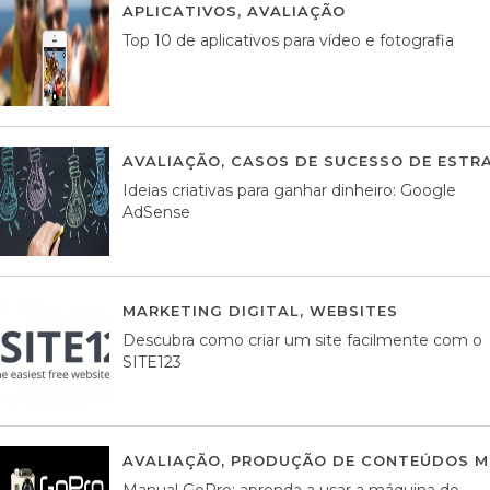
APLICATIVOS
,
AVALIAÇÃO
23 MARÇO, 201
Top 10 de aplicativos para vídeo e fotografia
AVALIAÇÃO
,
CASOS DE SUCESSO DE ESTRA
Ideias criativas para ganhar dinheiro: Google
AdSense
MARKETING DIGITAL
,
WEBSITES
05 AGOS
Descubra como criar um site facilmente com o
SITE123
AVALIAÇÃO
,
PRODUÇÃO DE CONTEÚDOS M
Manual GoPro: aprenda a usar a máquina do