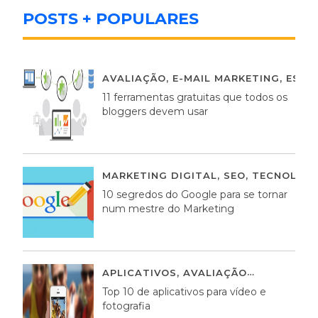
POSTS + POPULARES
AVALIAÇÃO
,
E-MAIL MARKETING
,
ESTR
11 ferramentas gratuitas que todos os
bloggers devem usar
MARKETING DIGITAL
,
SEO
,
TECNOLOGI
10 segredos do Google para se tornar
num mestre do Marketing
APLICATIVOS
,
AVALIAÇÃO
23 MARÇO,
Top 10 de aplicativos para vídeo e
fotografia