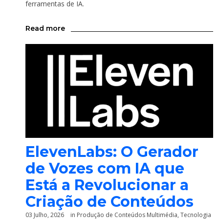
ferramentas de IA.
Read more
ElevenLabs: O Gerador
de Vozes com IA que
Está a Revolucionar a
Criação de Conteúdos
03 Julho, 2026
in
Produção de Conteúdos Multimédia
,
Tecnologia