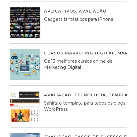
APLICATIVOS
,
AVALIAÇÃO
25 MARÇO,
Gadgets fantásticos para iPhone
CURSOS MARKETING DIGITAL
,
MARKET
Os 13 melhores cursos online de
Marketing Digital
AVALIAÇÃO
,
TECNOLOGIA
,
TEMPLATE
Sahifa: o template para todos os blogs
WordPress
AVALIAÇÃO
,
CASOS DE SUCESSO DE E