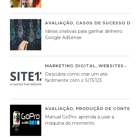
AVALIAÇÃO
,
CASOS DE SUCESSO DE E
Ideias criativas para ganhar dinheiro:
Google AdSense
MARKETING DIGITAL
,
WEBSITES
05 A
Descubra como criar um site
facilmente com o SITE123
AVALIAÇÃO
,
PRODUÇÃO DE CONTEÚDO
Manual GoPro: aprenda a usar a
máquina do momento