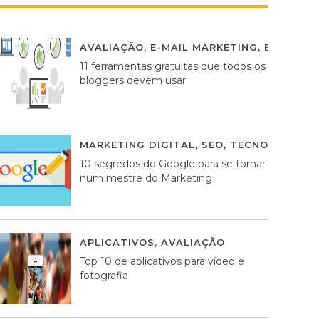
AVALIAÇÃO
,
E-MAIL MARKETING
,
ESTRATÉG
11 ferramentas gratuitas que todos os
bloggers devem usar
MARKETING DIGITAL
,
SEO
,
TECNOLOGIA
2
10 segredos do Google para se tornar
num mestre do Marketing
APLICATIVOS
,
AVALIAÇÃO
23 MARÇO, 201
Top 10 de aplicativos para vídeo e
fotografia