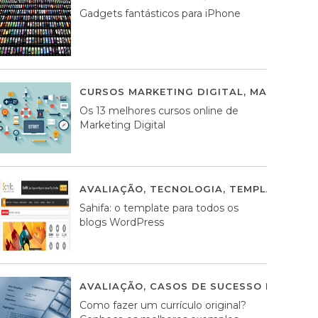
Gadgets fantásticos para iPhone
CURSOS MARKETING DIGITAL
,
MARKETING 
Os 13 melhores cursos online de
Marketing Digital
AVALIAÇÃO
,
TECNOLOGIA
,
TEMPLATES WO
Sahifa: o template para todos os
blogs WordPress
AVALIAÇÃO
,
CASOS DE SUCESSO DE ESTRA
Como fazer um currículo original?