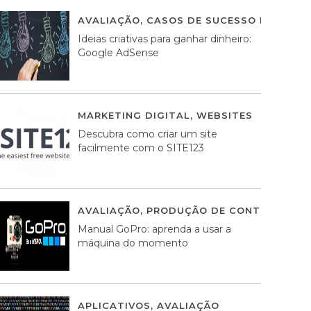
AVALIAÇÃO
,
CASOS DE SUCESSO DE ESTRA
Ideias criativas para ganhar dinheiro:
Google AdSense
MARKETING DIGITAL
,
WEBSITES
05 AGOS
Descubra como criar um site
facilmente com o SITE123
AVALIAÇÃO
,
PRODUÇÃO DE CONTEÚDOS M
Manual GoPro: aprenda a usar a
máquina do momento
APLICATIVOS
,
AVALIAÇÃO
25 MARÇO, 201