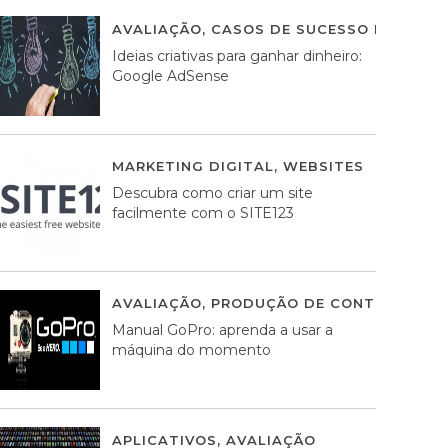
AVALIAÇÃO
,
CASOS DE SUCESSO DE ESTRA
Ideias criativas para ganhar dinheiro:
Google AdSense
MARKETING DIGITAL
,
WEBSITES
05 AGOS
Descubra como criar um site
facilmente com o SITE123
AVALIAÇÃO
,
PRODUÇÃO DE CONTEÚDOS M
Manual GoPro: aprenda a usar a
máquina do momento
APLICATIVOS
,
AVALIAÇÃO
25 MARÇO, 201