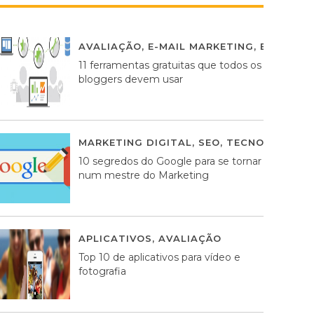
AVALIAÇÃO
,
E-MAIL MARKETING
,
ESTRATÉG
11 ferramentas gratuitas que todos os
bloggers devem usar
MARKETING DIGITAL
,
SEO
,
TECNOLOGIA
2
10 segredos do Google para se tornar
num mestre do Marketing
APLICATIVOS
,
AVALIAÇÃO
23 MARÇO, 201
Top 10 de aplicativos para vídeo e
fotografia