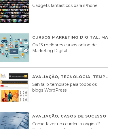
Gadgets fantásticos para iPhone
CURSOS MARKETING DIGITAL
,
MARKETING 
Os 13 melhores cursos online de
Marketing Digital
AVALIAÇÃO
,
TECNOLOGIA
,
TEMPLATES WO
Sahifa: o template para todos os
blogs WordPress
AVALIAÇÃO
,
CASOS DE SUCESSO DE ESTRA
Como fazer um currículo original?