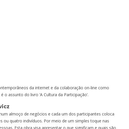
ontemporâneos da internet e da colaboração on-line como
o assunto do livro ‘A Cultura da Participação’.
wicz
num almoço de negócios e cada um dos participantes coloca
ês ou quatro indivíduos. Por meio de um simples toque nas
ssoas. Esta obra visa apresentar o que significam e quais são